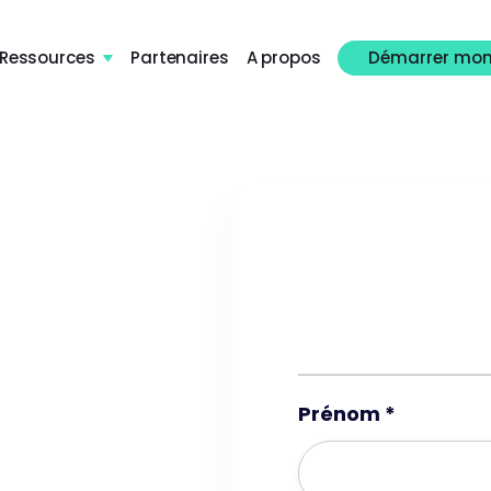
Ressources
Partenaires
A propos
Démarrer mon

Prénom *