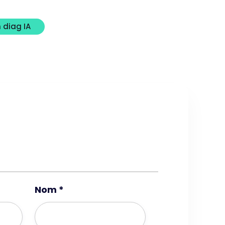
 diag IA
Nom *