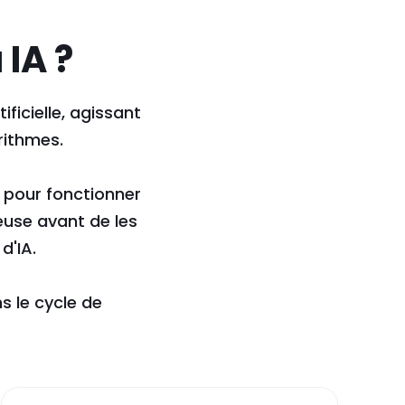
IA ?
ificielle, agissant
rithmes.
 pour fonctionner
euse avant de les
d'IA.
ns le cycle de