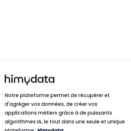
malveillant, tout détournement des formulaires de
contact à des fins de spamming, ainsi que toute
manipulation visant à contourner les mesures de
sécurité technique du site. L'utilisateur reconnaît
que l'accès aux services ne lui confère aucun droit
de propriété sur les outils tiers ou les technologies
propriétaires développées par
Himydata.
Notre plateforme permet de récupérer et
d'agréger vos données, de créer vos
applications métiers grâce à de puissants
algorithmes IA, le tout dans une seule et unique
plateforme :
Himydata
.