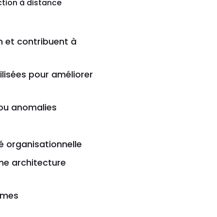
ction à distance
n et contribuent à
ilisées pour améliorer
 ou anomalies
té organisationnelle
une architecture
tèmes