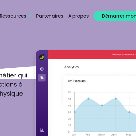
Ressources
Partenaires
A propos
Démarrer mon

métier qui
ctions à
physique