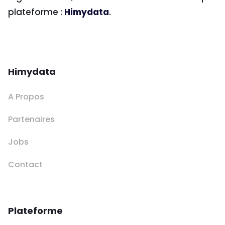
plateforme :
Himydata
.
Himydata
A Propos
Partenaires
Jobs
Contact
Plateforme